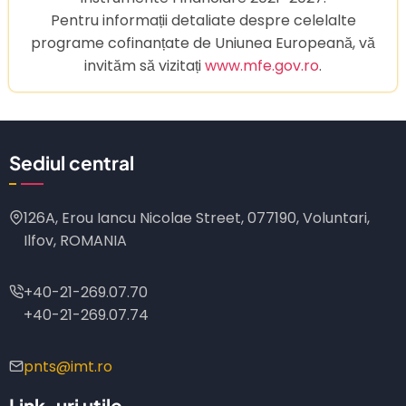
Pentru informații detaliate despre celelalte
programe cofinanțate de Uniunea Europeană, vă
invităm să vizitați
www.mfe.gov.ro
.
Sediul central
126A, Erou Iancu Nicolae Street, 077190, Voluntari,
Ilfov, ROMANIA
+40-21-269.07.70
+40-21-269.07.74
pnts@imt.ro
Link-uri utile