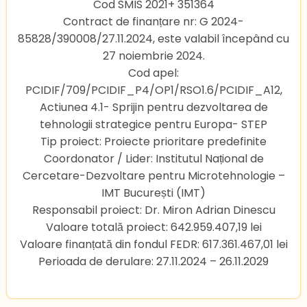
Cod SMIS 2021+ 351364
Contract de finanțare nr: G 2024-
85828/390008/27.11.2024, este valabil începând cu
27 noiembrie 2024.
Cod apel:
PCIDIF/709/PCIDIF_P4/OP1/RSO1.6/PCIDIF_A12,
Actiunea 4.1- Sprijin pentru dezvoltarea de
tehnologii strategice pentru Europa- STEP
Tip proiect: Proiecte prioritare predefinite
Coordonator / Lider: Institutul Național de
Cercetare-Dezvoltare pentru Microtehnologie –
IMT București (IMT)
Responsabil proiect: Dr. Miron Adrian Dinescu
Valoare totală proiect: 642.959.407,19 lei
Valoare finanțată din fondul FEDR: 617.361.467,01 lei
Perioada de derulare: 27.11.2024 – 26.11.2029