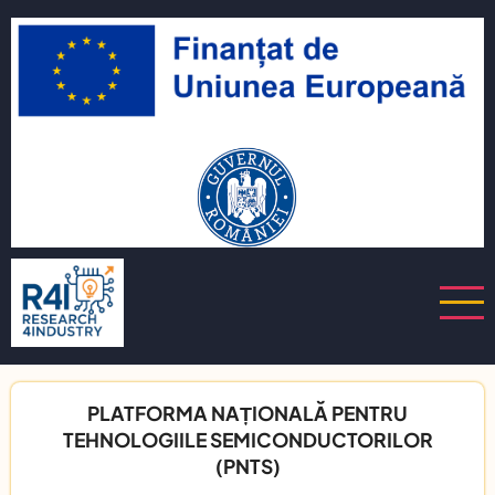
Sari
iu
la
conținutul
t
principal
izator
PLATFORMA NAȚIONALĂ PENTRU
TEHNOLOGIILE SEMICONDUCTORILOR
(PNTS)