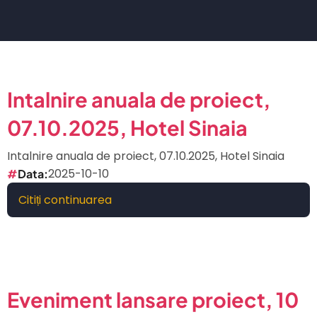
Intalnire anuala de proiect,
07.10.2025, Hotel Sinaia
Intalnire anuala de proiect, 07.10.2025, Hotel Sinaia
2025-10-10
Data
Citiți continuarea
despre
Intalnire
anuala
de
proiect,
07.10.2025,
Eveniment lansare proiect, 10
Hotel