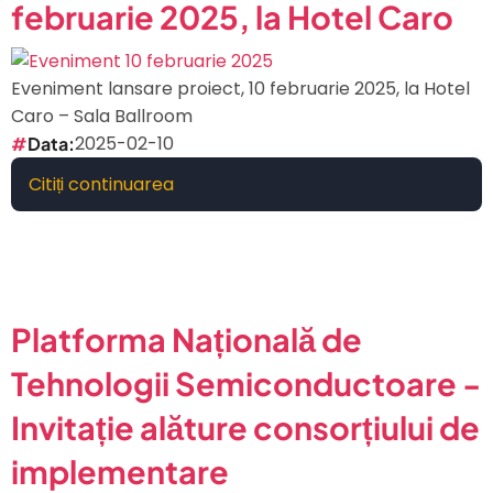
februarie 2025, la Hotel Caro
Sinaia
Eveniment lansare proiect, 10 februarie 2025, la Hotel
Caro – Sala Ballroom
2025-02-10
Data
Citiți continuarea
despre
Eveniment
lansare
proiect,
10
februarie
Platforma Națională de
2025,
Tehnologii Semiconductoare -
la
Hotel
Invitație alăture consorțiului de
Caro
implementare