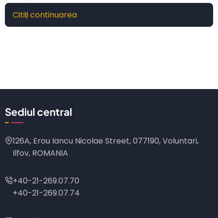
Citiți continuarea
despre
Platforma
Națională
de
Tehnologii
Semiconductoare
-
Invitație
Sediul central
alăture
consorțiului
de
126A, Erou Iancu Nicolae Street, 077190, Voluntari,
implementare
Ilfov, ROMANIA
+40-21-269.07.70
+40-21-269.07.74