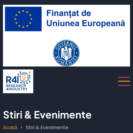
Sari
iu
la
conținutul
t
principal
izator
Stiri & Evenimente
Acasă
Stiri & Evenimente
Breadcrumb