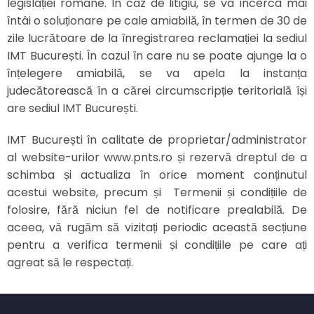
legislației române. În caz de litigiu, se va încerca mai
întâi o soluționare pe cale amiabilă, în termen de 30 de
zile lucrătoare de la înregistrarea reclamației la sediul
IMT București. În cazul în care nu se poate ajunge la o
înțelegere amiabilă, se va apela la instanța
judecătorească în a cărei circumscripție teritorială își
are sediul IMT București.
IMT București în calitate de proprietar/administrator
al website-urilor www.pnts.ro și rezervă dreptul de a
schimba și actualiza în orice moment conținutul
acestui website, precum și Termenii și condițiile de
folosire, fără niciun fel de notificare prealabilă. De
aceea, vă rugăm să vizitați periodic această secțiune
pentru a verifica termenii și condițiile pe care ați
agreat să le respectați.