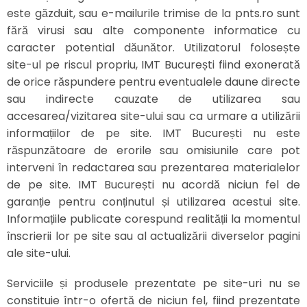
este găzduit, sau e-mailurile trimise de la pnts.ro sunt
fără virusi sau alte componente informatice cu
caracter potential dăunător. Utilizatorul folosește
site-ul pe riscul propriu, IMT București fiind exonerată
de orice răspundere pentru eventualele daune directe
sau indirecte cauzate de utilizarea sau
accesarea/vizitarea site-ului sau ca urmare a utilizării
informațiilor de pe site. IMT București nu este
răspunzătoare de erorile sau omisiunile care pot
interveni în redactarea sau prezentarea materialelor
de pe site. IMT București nu acordă niciun fel de
garanție pentru conținutul și utilizarea acestui site.
Informațiile publicate corespund realității la momentul
înscrierii lor pe site sau al actualizării diverselor pagini
ale site-ului.
Serviciile și produsele prezentate pe site-uri nu se
constituie într-o ofertă de niciun fel, fiind prezentate