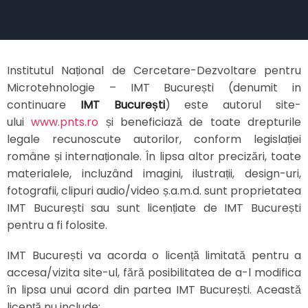
Institutul Național de Cercetare-Dezvoltare pentru
Microtehnologie – IMT București (denumit in
continuare
IMT București
) este autorul site-
ului
www.pnts.ro
și beneficiază de toate drepturile
legale recunoscute autorilor, conform legislației
române și internaționale. În lipsa altor precizări, toate
materialele, incluzând imagini, ilustrații, design-uri,
fotografii, clipuri audio/video ș.a.m.d. sunt proprietatea
IMT București sau sunt licențiate de IMT București
pentru a fi folosite.
IMT București va acorda o licență limitată pentru a
accesa/vizita site-ul, fără posibilitatea de a-l modifica
în lipsa unui acord din partea IMT București. Această
licență nu include: