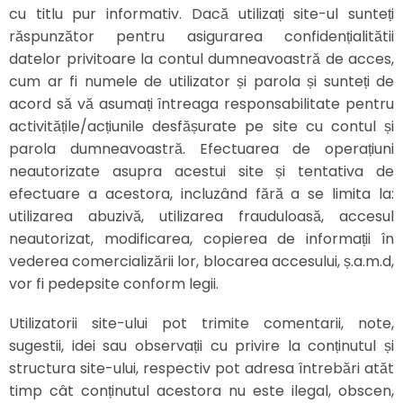
cu titlu pur informativ. Dacă utilizați site-ul sunteți
răspunzător pentru asigurarea confidențialitătii
datelor privitoare la contul dumneavoastră de acces,
cum ar fi numele de utilizator și parola și sunteți de
acord să vă asumați întreaga responsabilitate pentru
activitățile/acțiunile desfășurate pe site cu contul și
parola dumneavoastră. Efectuarea de operațiuni
neautorizate asupra acestui site și tentativa de
efectuare a acestora, incluzând fără a se limita la:
utilizarea abuzivă, utilizarea frauduloasă, accesul
neautorizat, modificarea, copierea de informații în
vederea comercializării lor, blocarea accesului, ș.a.m.d,
vor fi pedepsite conform legii.
Utilizatorii site-ului pot trimite comentarii, note,
sugestii, idei sau observații cu privire la conținutul și
structura site-ului, respectiv pot adresa întrebări atăt
timp cât conținutul acestora nu este ilegal, obscen,