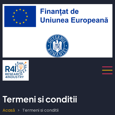
Sari
iu
la
conținutul
t
principal
izator
Termeni si conditii
Acasă
Termeni si conditii
Breadcrumb