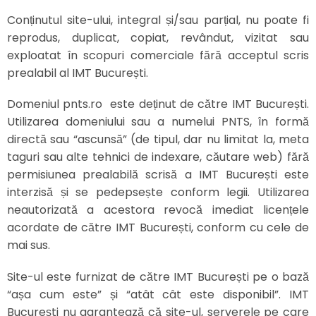
Conținutul site-ului, integral și/sau parțial, nu poate fi
reprodus, duplicat, copiat, revândut, vizitat sau
exploatat în scopuri comerciale fără acceptul scris
prealabil al IMT București.
Domeniul pnts.ro este deținut de către IMT București.
Utilizarea domeniului sau a numelui PNTS, în formă
directă sau “ascunsă” (de tipul, dar nu limitat la, meta
taguri sau alte tehnici de indexare, căutare web) fără
permisiunea prealabilă scrisă a IMT București este
interzisă și se pedepsește conform legii. Utilizarea
neautorizată a acestora revocă imediat licențele
acordate de către IMT București, conform cu cele de
mai sus.
Site-ul este furnizat de către IMT București pe o bază
“așa cum este” și “atât cât este disponibil”. IMT
București nu garantează că site-ul, serverele pe care