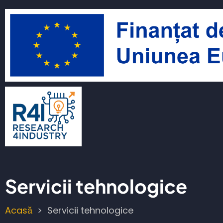
Sari
la
conținutul
principal
Servicii tehnologice
Acasă
Servicii tehnologice
Breadcrumb