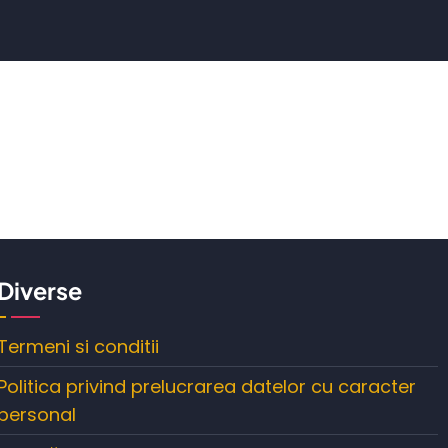
Diverse
Termeni si conditii
Politica privind prelucrarea datelor cu caracter
personal